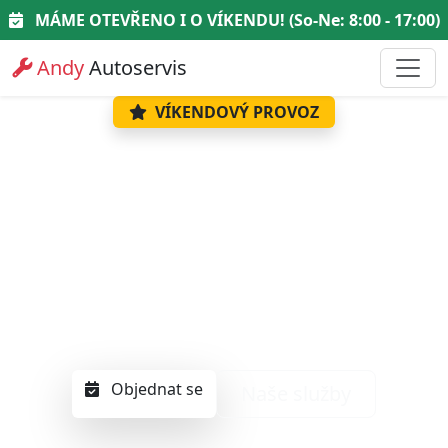
MÁME OTEVŘENO I O VÍKENDU! (So-Ne: 8:00 - 17:00)
Andy
Autoservis
VÍKENDOVÝ PROVOZ
Spolehlivý servis
Andy Auta
Profesionální péče o váš vůz v Táboře. Od
výměny oleje až po generální opravy.
Objednat se
Naše služby