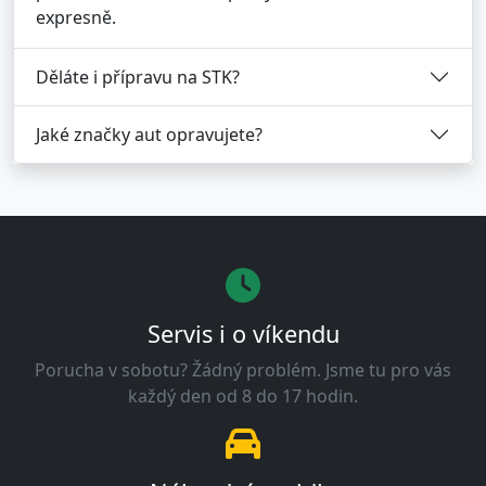
expresně.
Děláte i přípravu na STK?
Jaké značky aut opravujete?
Servis i o víkendu
Porucha v sobotu? Žádný problém. Jsme tu pro vás
každý den od 8 do 17 hodin.