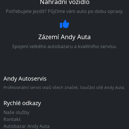
Náhradní vozidlo
Potřebujete jezdit? Půjčíme vám auto po dobu opravy.
Zázemí Andy Auta
Spojení velkého autobazaru a kvalitního servisu.
Andy Autoservis
Profesionální servis vozů všech značek. Součást sítě Andy Auta.
Rychlé odkazy
Naše služby
Kontakt
Autobazar Andy Auta